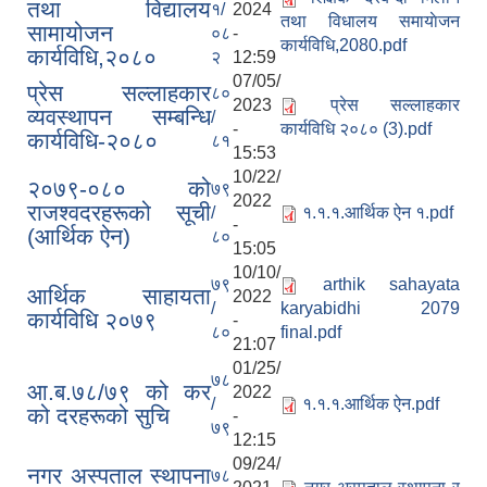
तथा विद्यालय
१/
2024
तथा विधालय समायाेजन
सामायोजन
०८
-
कार्यविधि,2080.pdf
कार्यविधि,२०८०
२
12:59
07/05/
प्रेस सल्लाहकार
८०
2023
प्रेस सल्लाहकार
व्यवस्थापन सम्बन्धि
/
-
कार्यविधि २०८० (3).pdf
कार्यविधि-२०८०
८१
15:53
10/22/
२०७९-०८० को
७९
2022
राजश्वदरहरूको सूची
/
१.१.१.आर्थिक ऐन १.pdf
-
(आर्थिक ऐन)
८०
15:05
10/10/
७९
arthik sahayata
आर्थिक साहायता
2022
/
karyabidhi 2079
कार्यविधि २०७९
-
८०
final.pdf
21:07
01/25/
७८
आ.ब.७८/७९ को कर
2022
/
१.१.१.आर्थिक ऐन.pdf
को दरहरूको सुचि
-
७९
12:15
09/24/
नगर अस्पताल स्थापना
७८