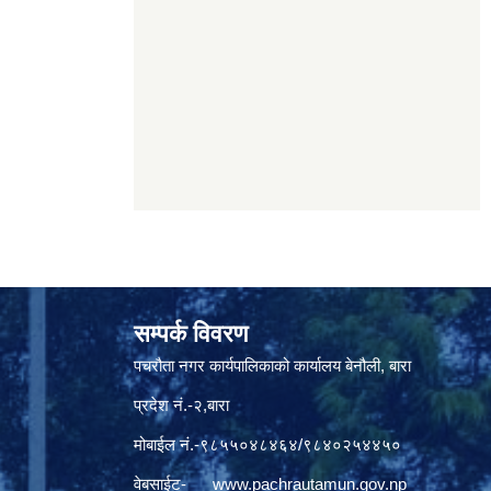
सम्पर्क विवरण
पचरौता नगर कार्यपालिकाको कार्यालय बेनौली, बारा
प्रदेश नं.-२,बारा
मोबाईल नं.-९८५५०४८४६४/९८४०२५४४५०
वेबसाईट-
www.pachrautamun.gov.np