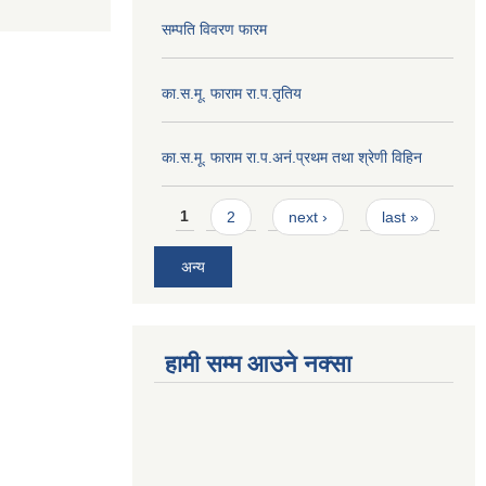
सम्पति विवरण फारम
का.स.मू. फाराम रा.प.तृतिय
का.स.मू. फाराम रा.प.अनं.प्रथम तथा श्रेणी विहिन
Pages
1
2
next ›
last »
अन्य
हामी सम्म आउने नक्सा