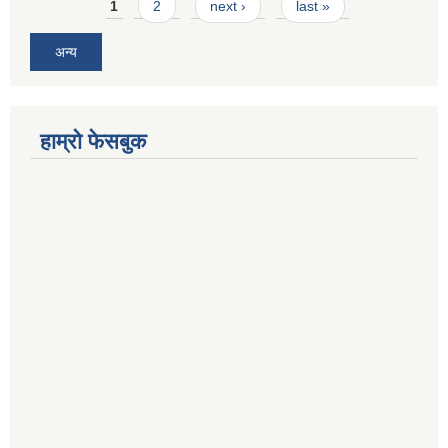
Pages
1
2
next ›
last »
अन्य
हाम्रो फेसबुक