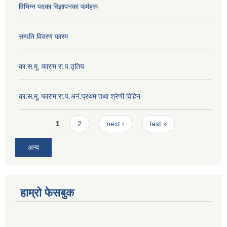
विभिन्न पदका विज्ञापनका फर्महरू
सम्पति विवरण फारम
का.स.मू. फाराम रा.प.तृतिय
का.स.मू. फाराम रा.प.अनं.प्रथम तथा श्रेणी विहिन
Pages
1
2
next ›
last »
अन्य
हाम्रो फेसबुक