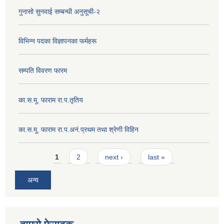
गुनासो सुनवाई सम्बन्धी अनुसूची-२
विभिन्न पदका विज्ञापनका फर्महरू
सम्पति विवरण फारम
का.स.मू. फाराम रा.प.तृतिय
का.स.मू. फाराम रा.प.अनं.प्रथम तथा श्रेणी विहिन
Pages
1
2
next ›
last »
अन्य