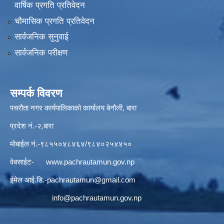
वार्षिक प्रगति प्रतिवेदन
चौमासिक प्रगति प्रतिवेदन
सार्वजनिक सुनुवाई
सार्वजनिक परीक्षण
सम्पर्क विवरण
पचरौता नगर कार्यपालिकाको कार्यालय बेनौली, बारा
प्रदेश नं.-२,बारा
मोबाईल नं.-९८५५०४८४६४/९८४०२५४४५०
वेबसाईट-
www.pachrautamun.gov.np
ईमेल आई.डि
.-pachrautamun@gmail.com
info@pachrautamun.gov.np