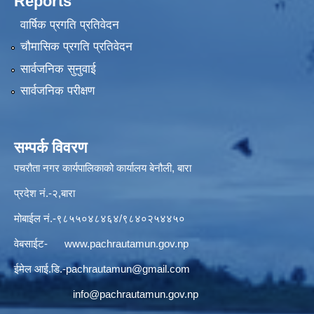
Reports
वार्षिक प्रगति प्रतिवेदन
चौमासिक प्रगति प्रतिवेदन
सार्वजनिक सुनुवाई
सार्वजनिक परीक्षण
सम्पर्क विवरण
पचरौता नगर कार्यपालिकाको कार्यालय बेनौली, बारा
प्रदेश नं.-२,बारा
मोबाईल नं.-९८५५०४८४६४/९८४०२५४४५०
वेबसाईट-
www.pachrautamun.gov.np
ईमेल आई.डि
.-pachrautamun@gmail.com
info@pachrautamun.gov.np