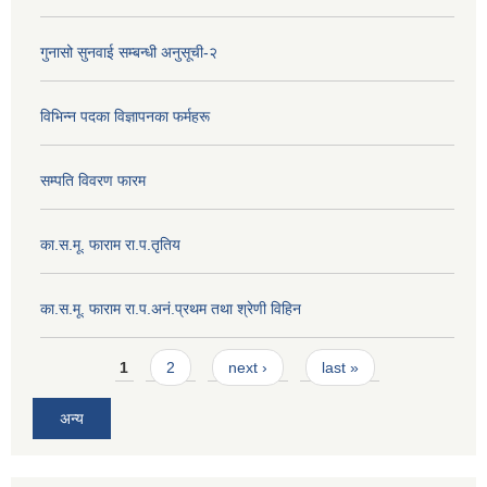
गुनासो सुनवाई सम्बन्धी अनुसूची-२
विभिन्न पदका विज्ञापनका फर्महरू
सम्पति विवरण फारम
का.स.मू. फाराम रा.प.तृतिय
का.स.मू. फाराम रा.प.अनं.प्रथम तथा श्रेणी विहिन
Pages
1
2
next ›
last »
अन्य