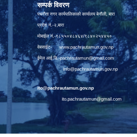
सम्पर्क विवरण
पचरौता नगर कार्यपालिकाको कार्यालय बेनौली, बारा
प्रदेश नं.-२,बारा
मोबाईल नं.-९८५५०४८४६४/९८४०२५४४५०
वेबसाईट-
www.pachrautamun.gov.np
ईमेल आई.डि
.-pachrautamun@gmail.com
info@pachrautamun.gov.np
ito@pachrautamun.gov.np
ito.pachrautamun@gmail.com