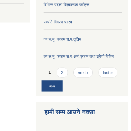
विभिन्न पदका विज्ञापनका फर्महरू
सम्पति विवरण फारम
का.स.मू. फाराम रा.प.तृतिय
का.स.मू. फाराम रा.प.अनं.प्रथम तथा श्रेणी विहिन
Pages
1
2
next ›
last »
अन्य
हामी सम्म आउने नक्सा