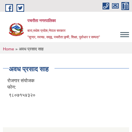
Skip to main content
पचरौता नगरपालिका
बारा,मधेश प्रदेश,नेपाल सरकार
"सुन्दर, स्वच्छ, समृद्व, पचरौता:कृषी, शिक्षा, पुर्वाधार र सम्पदा"
You are here
Home
» अवध प्रसाद साह
अवध प्रसाद साह
रोजगार संयोजक
फोन:
९८०७१५४३२०