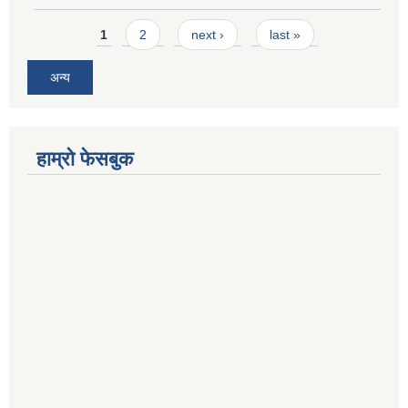
Pages
1
2
next ›
last »
अन्य
हाम्रो फेसबुक