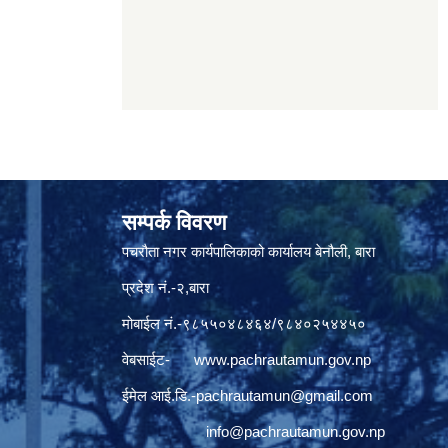
सम्पर्क विवरण
पचरौता नगर कार्यपालिकाको कार्यालय बेनौली, बारा
प्रदेश नं.-२,बारा
मोबाईल नं.-९८५५०४८४६४/९८४०२५४४५०
वेबसाईट-
www.pachrautamun.gov.np
ईमेल आई.डि
.-pachrautamun@gmail.com
info@pachrautamun.gov.np