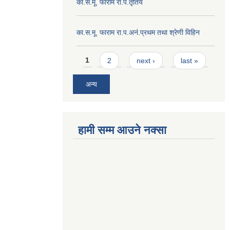
का.स.मू. फाराम रा.प.तृतिय
का.स.मू. फाराम रा.प.अनं.प्रथम तथा श्रेणी विहिन
Pages
1
2
next ›
last »
अन्य
हामी सम्म आउने नक्सा