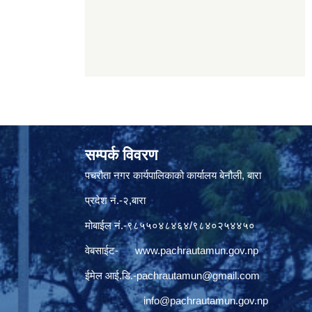
सम्पर्क विवरण
पचरौता नगर कार्यपालिकाको कार्यालय बेनौली, बारा
प्रदेश नं.-२,बारा
मोबाईल नं.-९८५५०४८४६४/९८४०२५४४५०
वेबसाईट-
www.pachrautamun.gov.np
ईमेल आई.डि
.-pachrautamun@gmail.com
info@pachrautamun.gov.np