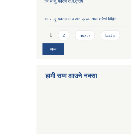
का.स.मू. फाराम रा.प.तृतिय
का.स.मू. फाराम रा.प.अनं.प्रथम तथा श्रेणी विहिन
Pages
1
2
next ›
last »
अन्य
हामी सम्म आउने नक्सा