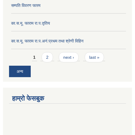
सम्पति विवरण फारम
का.स.मू. फाराम रा.प.तृतिय
का.स.मू. फाराम रा.प.अनं.प्रथम तथा श्रेणी विहिन
Pages
1
2
next ›
last »
अन्य
हाम्रो फेसबुक