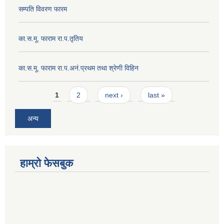
सम्पति विवरण फारम
का.स.मू. फाराम रा.प.तृतिय
का.स.मू. फाराम रा.प.अनं.प्रथम तथा श्रेणी विहिन
Pages
1
2
next ›
last »
अन्य
हाम्रो फेसबुक