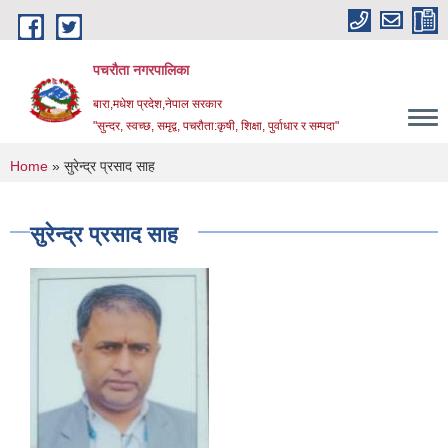
Skip to main content
पचरौता नगरपालिका
बारा,मधेश प्रदेश,नेपाल सरकार
"सुन्दर, स्वच्छ, समृद्व, पचरौता:कृषी, शिक्षा, पुर्वाधार र सम्पदा"
You are here
Home
» सुरेन्द्र प्रसाद साह
सुरेन्द्र प्रसाद साह