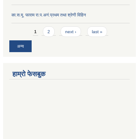
का.स.मू. फाराम रा.प.अनं.प्रथम तथा श्रेणी विहिन
Pages
1
2
next ›
last »
अन्य
हाम्रो फेसबुक