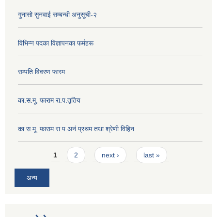
गुनासो सुनवाई सम्बन्धी अनुसूची-२
विभिन्न पदका विज्ञापनका फर्महरू
सम्पति विवरण फारम
का.स.मू. फाराम रा.प.तृतिय
का.स.मू. फाराम रा.प.अनं.प्रथम तथा श्रेणी विहिन
Pages
1
2
next ›
last »
अन्य