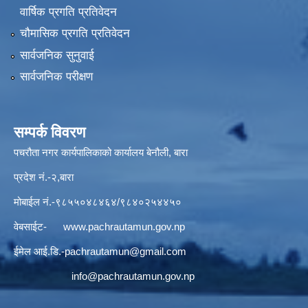
वार्षिक प्रगति प्रतिवेदन
चौमासिक प्रगति प्रतिवेदन
सार्वजनिक सुनुवाई
सार्वजनिक परीक्षण
सम्पर्क विवरण
पचरौता नगर कार्यपालिकाको कार्यालय बेनौली, बारा
प्रदेश नं.-२,बारा
मोबाईल नं.-९८५५०४८४६४/९८४०२५४४५०
वेबसाईट-
www.pachrautamun.gov.np
ईमेल आई.डि
.-pachrautamun@gmail.com
info@pachrautamun.gov.np