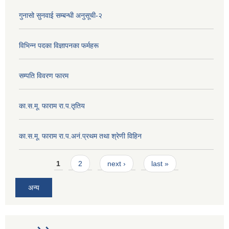
गुनासो सुनवाई सम्बन्धी अनुसूची-२
विभिन्न पदका विज्ञापनका फर्महरू
सम्पति विवरण फारम
का.स.मू. फाराम रा.प.तृतिय
का.स.मू. फाराम रा.प.अनं.प्रथम तथा श्रेणी विहिन
Pages
1
2
next ›
last »
अन्य