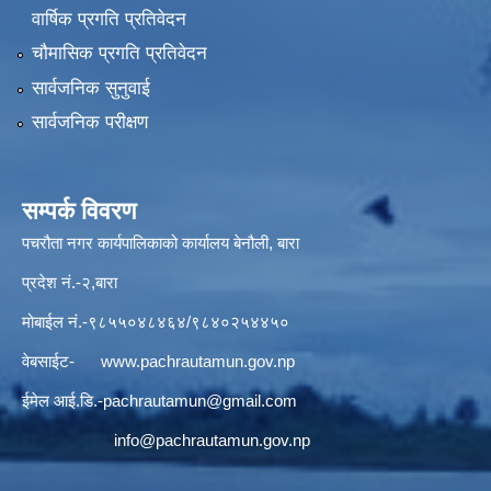
वार्षिक प्रगति प्रतिवेदन
चौमासिक प्रगति प्रतिवेदन
सार्वजनिक सुनुवाई
सार्वजनिक परीक्षण
सम्पर्क विवरण
पचरौता नगर कार्यपालिकाको कार्यालय बेनौली, बारा
प्रदेश नं.-२,बारा
मोबाईल नं.-९८५५०४८४६४/९८४०२५४४५०
वेबसाईट-
www.pachrautamun.gov.np
ईमेल आई.डि
.-pachrautamun@gmail.com
info@pachrautamun.gov.np