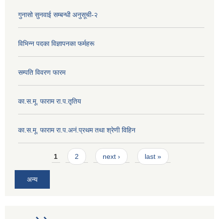
गुनासो सुनवाई सम्बन्धी अनुसूची-२
विभिन्न पदका विज्ञापनका फर्महरू
सम्पति विवरण फारम
का.स.मू. फाराम रा.प.तृतिय
का.स.मू. फाराम रा.प.अनं.प्रथम तथा श्रेणी विहिन
Pages
1
2
next ›
last »
अन्य