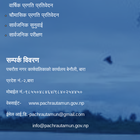
वार्षिक प्रगति प्रतिवेदन
चौमासिक प्रगति प्रतिवेदन
सार्वजनिक सुनुवाई
सार्वजनिक परीक्षण
सम्पर्क विवरण
पचरौता नगर कार्यपालिकाको कार्यालय बेनौली, बारा
प्रदेश नं.-२,बारा
मोबाईल नं.-९८५५०४८४६४/९८४०२५४४५०
वेबसाईट-
www.pachrautamun.gov.np
ईमेल आई.डि
.-pachrautamun@gmail.com
info@pachrautamun.gov.np