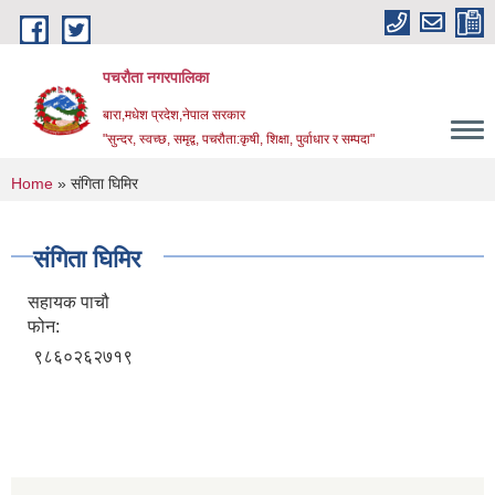
Skip to main content
पचरौता नगरपालिका
बारा,मधेश प्रदेश,नेपाल सरकार
"सुन्दर, स्वच्छ, समृद्व, पचरौता:कृषी, शिक्षा, पुर्वाधार र सम्पदा"
You are here
Home
» संगिता घिमिर
संगिता घिमिर
सहायक पाचौ
फोन:
९८६०२६२७१९