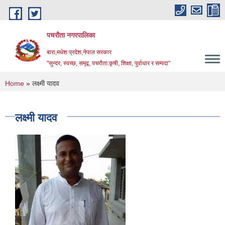
Skip to main content
पचरौता नगरपालिका
बारा,मधेश प्रदेश,नेपाल सरकार
"सुन्दर, स्वच्छ, समृद्व, पचरौता:कृषी, शिक्षा, पुर्वाधार र सम्पदा"
You are here
Home
» लक्ष्मी यादव
लक्ष्मी यादव