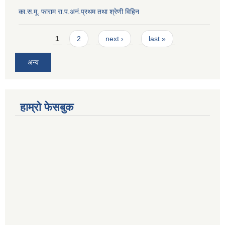
का.स.मू. फाराम रा.प.अनं.प्रथम तथा श्रेणी विहिन
Pages
1
2
next ›
last »
अन्य
हाम्रो फेसबुक