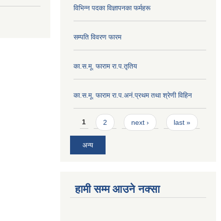
विभिन्न पदका विज्ञापनका फर्महरू
सम्पति विवरण फारम
का.स.मू. फाराम रा.प.तृतिय
का.स.मू. फाराम रा.प.अनं.प्रथम तथा श्रेणी विहिन
Pages
1
2
next ›
last »
अन्य
हामी सम्म आउने नक्सा