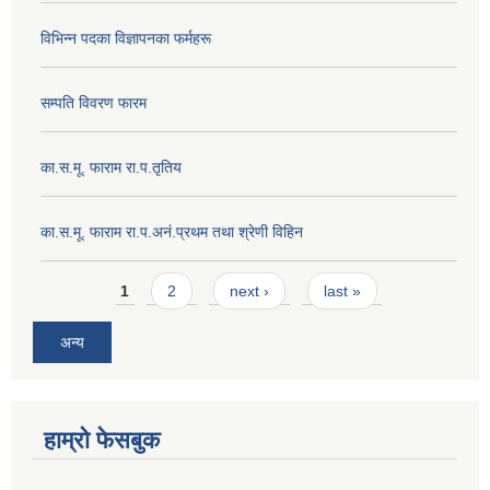
विभिन्न पदका विज्ञापनका फर्महरू
सम्पति विवरण फारम
का.स.मू. फाराम रा.प.तृतिय
का.स.मू. फाराम रा.प.अनं.प्रथम तथा श्रेणी विहिन
Pages
1
2
next ›
last »
अन्य
हाम्रो फेसबुक