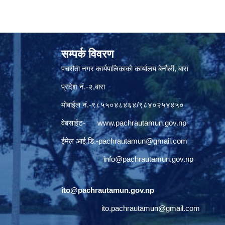
सम्पर्क विवरण
पचरौता नगर कार्यपालिकाको कार्यालय बेनौली, बारा
प्रदेश नं.-२,बारा
मोबाईल नं.-९८५५०४८४६४/९८४०२५४४५०
वेबसाईट-
www.pachrautamun.gov.np
ईमेल आई.डि
.-pachrautamun@gmail.com
info@pachrautamun.gov.np
ito@pachrautamun.gov.np
ito.pachrautamun@gmail.com