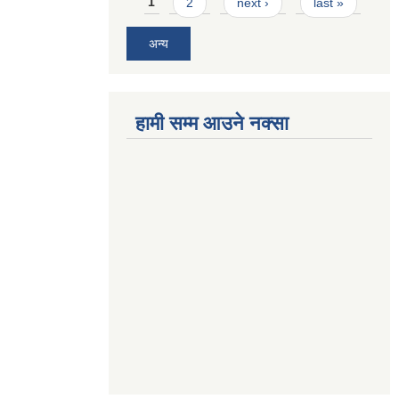
Pages
1
2
next ›
last »
अन्य
हामी सम्म आउने नक्सा