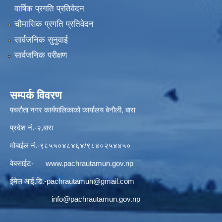
वार्षिक प्रगति प्रतिवेदन
चौमासिक प्रगति प्रतिवेदन
सार्वजनिक सुनुवाई
सार्वजनिक परीक्षण
सम्पर्क विवरण
पचरौता नगर कार्यपालिकाको कार्यालय बेनौली, बारा
प्रदेश नं.-२,बारा
मोबाईल नं.-९८५५०४८४६४/९८४०२५४४५०
वेबसाईट-
www.pachrautamun.gov.np
ईमेल आई.डि
.-pachrautamun@gmail.com
info@pachrautamun.gov.np