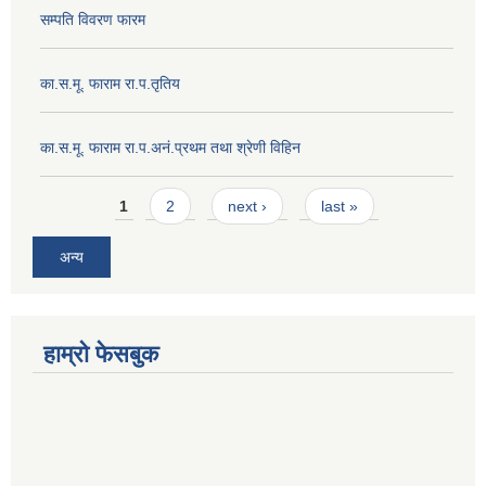
सम्पति विवरण फारम
का.स.मू. फाराम रा.प.तृतिय
का.स.मू. फाराम रा.प.अनं.प्रथम तथा श्रेणी विहिन
Pages
1
2
next ›
last »
अन्य
हाम्रो फेसबुक