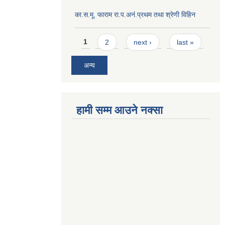
का.स.मू. फाराम रा.प.अनं.प्रथम तथा श्रेणी विहिन
Pages
1
2
next ›
last »
अन्य
हामी सम्म आउने नक्सा