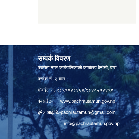
सम्पर्क विवरण
पचरौता नगर कार्यपालिकाको कार्यालय बेनौली, बारा
प्रदेश नं.-२,बारा
मोबाईल नं.-९८५५०४८४६४/९८४०२५४४५०
वेबसाईट-
www.pachrautamun.gov.np
ईमेल आई.डि
.-pachrautamun@gmail.com
info@pachrautamun.gov.np