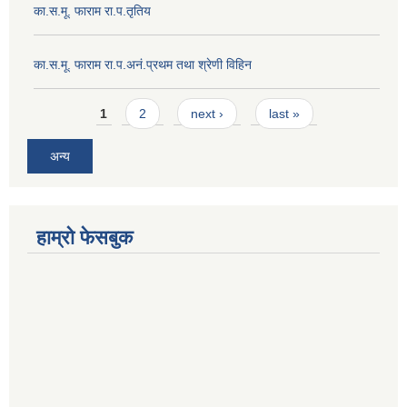
का.स.मू. फाराम रा.प.तृतिय
का.स.मू. फाराम रा.प.अनं.प्रथम तथा श्रेणी विहिन
Pages
1
2
next ›
last »
अन्य
हाम्रो फेसबुक