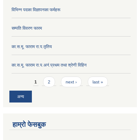
विभिन्न पदका विज्ञापनका फर्महरू
सम्पति विवरण फारम
का.स.मू. फाराम रा.प.तृतिय
का.स.मू. फाराम रा.प.अनं.प्रथम तथा श्रेणी विहिन
Pages
1
2
next ›
last »
अन्य
हाम्रो फेसबुक