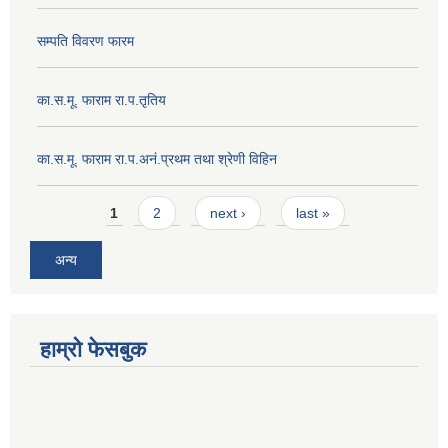
सम्पति विवरण फारम
का.स.मू. फाराम रा.प.तृतिय
का.स.मू. फाराम रा.प.अनं.प्रथम तथा श्रेणी विहिन
Pages
1
2
next ›
last »
अन्य
हाम्रो फेसबुक