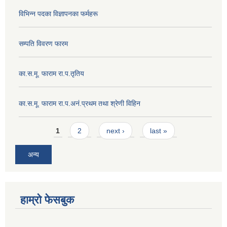
विभिन्न पदका विज्ञापनका फर्महरू
सम्पति विवरण फारम
का.स.मू. फाराम रा.प.तृतिय
का.स.मू. फाराम रा.प.अनं.प्रथम तथा श्रेणी विहिन
Pages
1
2
next ›
last »
अन्य
हाम्रो फेसबुक