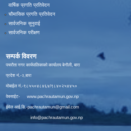
वार्षिक प्रगति प्रतिवेदन
चौमासिक प्रगति प्रतिवेदन
सार्वजनिक सुनुवाई
सार्वजनिक परीक्षण
सम्पर्क विवरण
पचरौता नगर कार्यपालिकाको कार्यालय बेनौली, बारा
प्रदेश नं.-२,बारा
मोबाईल नं.-९८५५०४८४६४/९८४०२५४४५०
वेबसाईट-
www.pachrautamun.gov.np
ईमेल आई.डि
.-pachrautamun@gmail.com
info@pachrautamun.gov.np