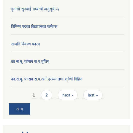
गुनासो सुनवाई सम्बन्धी अनुसूची-२
विभिन्न पदका विज्ञापनका फर्महरू
सम्पति विवरण फारम
का.स.मू. फाराम रा.प.तृतिय
का.स.मू. फाराम रा.प.अनं.प्रथम तथा श्रेणी विहिन
Pages
1
2
next ›
last »
अन्य