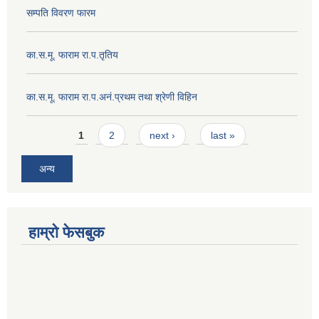
सम्पति विवरण फारम
का.स.मू. फाराम रा.प.तृतिय
का.स.मू. फाराम रा.प.अनं.प्रथम तथा श्रेणी विहिन
Pages
1
2
next ›
last »
अन्य
हाम्रो फेसबुक