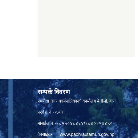
सम्पर्क विवरण
पचरौता नगर कार्यपालिकाको कार्यालय बेनौली, बारा
प्रदेश नं.-२,बारा
मोबाईल नं.-९८५५०४८४६४/९८४०२५४४५०
वेबसाईट-
www.pachrautamun.gov.np