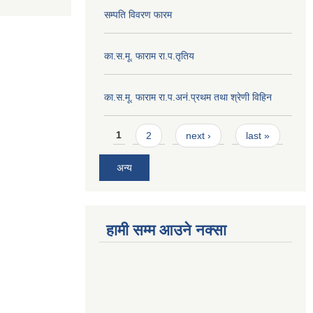
सम्पति विवरण फारम
का.स.मू. फाराम रा.प.तृतिय
का.स.मू. फाराम रा.प.अनं.प्रथम तथा श्रेणी विहिन
Pages
1
2
next ›
last »
अन्य
हामी सम्म आउने नक्सा