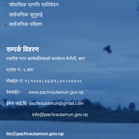
चौमासिक प्रगति प्रतिवेदन
सार्वजनिक सुनुवाई
सार्वजनिक परीक्षण
सम्पर्क विवरण
पचरौता नगर कार्यपालिकाको कार्यालय बेनौली, बारा
प्रदेश नं.-२,बारा
मोबाईल नं.-९८५५०४८४६४/९८४०२५४४५०
वेबसाईट-
www.pachrautamun.gov.np
ईमेल आई.डि
.-pachrautamun@gmail.com
info@pachrautamun.gov.np
ito@pachrautamun.gov.np