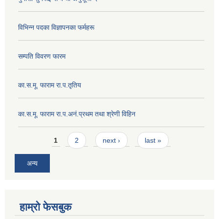
विभिन्न पदका विज्ञापनका फर्महरू
सम्पति विवरण फारम
का.स.मू. फाराम रा.प.तृतिय
का.स.मू. फाराम रा.प.अनं.प्रथम तथा श्रेणी विहिन
Pages
1
2
next ›
last »
अन्य
हाम्रो फेसबुक