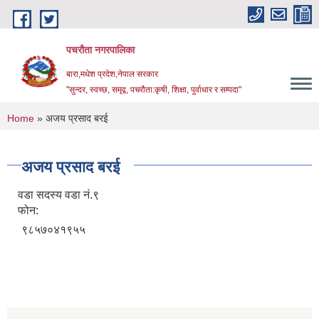
Skip to main content
पचरौता नगरपालिका
बारा,मधेश प्रदेश,नेपाल सरकार
"सुन्दर, स्वच्छ, समृद्व, पचरौता:कृषी, शिक्षा, पुर्वाधार र सम्पदा"
You are here
Home
» अजय प्रसाद बरई
अजय प्रसाद बरई
वडा सदस्य वडा नं.९
फोन:
९८५७०४१९५५