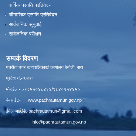
वार्षिक प्रगति प्रतिवेदन
चौमासिक प्रगति प्रतिवेदन
सार्वजनिक सुनुवाई
सार्वजनिक परीक्षण
सम्पर्क विवरण
पचरौता नगर कार्यपालिकाको कार्यालय बेनौली, बारा
प्रदेश नं.-२,बारा
मोबाईल नं.-९८५५०४८४६४/९८४०२५४४५०
वेबसाईट-
www.pachrautamun.gov.np
ईमेल आई.डि
.-pachrautamun@gmail.com
info@pachrautamun.gov.np