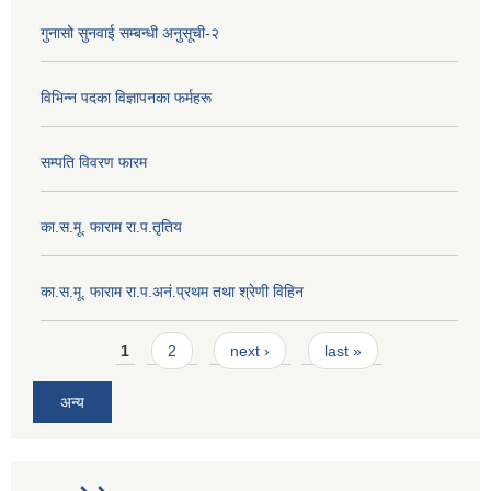
गुनासो सुनवाई सम्बन्धी अनुसूची-२
विभिन्न पदका विज्ञापनका फर्महरू
सम्पति विवरण फारम
का.स.मू. फाराम रा.प.तृतिय
का.स.मू. फाराम रा.प.अनं.प्रथम तथा श्रेणी विहिन
Pages
1
2
next ›
last »
अन्य