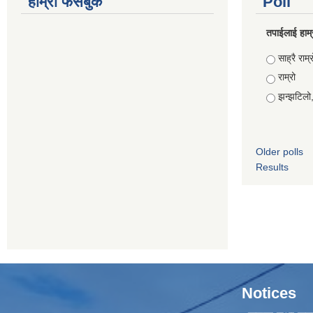
हाम्रो फेसबुक
Poll
तपाईलाई हाम्
Choices
साह्रै राम्र
राम्रो
झन्झटिलो
Older polls
Results
Notices