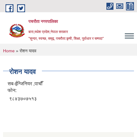
Skip to main content
पचरौता नगरपालिका
बारा,मधेश प्रदेश,नेपाल सरकार
"सुन्दर, स्वच्छ, समृद्व, पचरौता:कृषी, शिक्षा, पुर्वाधार र सम्पदा"
You are here
Home
» रोशन यादव
रोशन यादव
सब-ईन्जिनियर ,पाचौँ
फोन:
९८४३७०७५१३