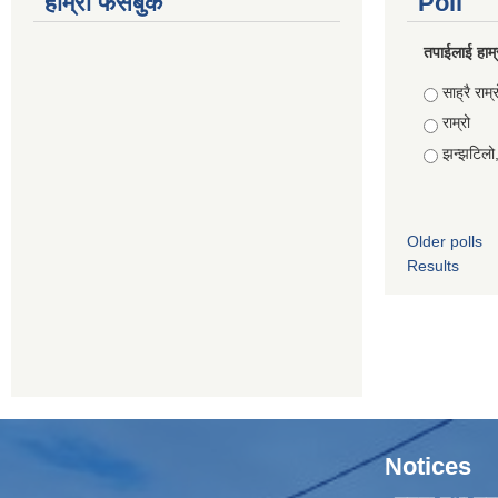
हाम्रो फेसबुक
Poll
तपाईलाई हाम्
Choices
साह्रै राम्र
राम्रो
झन्झटिलो
Older polls
Results
Notices