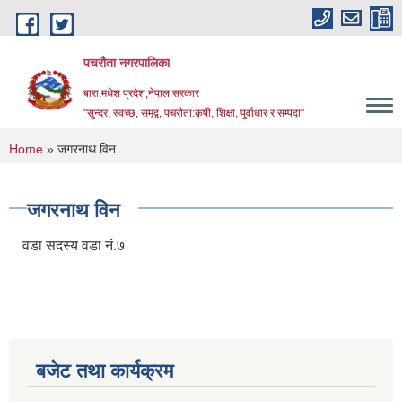
Skip to main content
पचरौता नगरपालिका
बारा,मधेश प्रदेश,नेपाल सरकार
"सुन्दर, स्वच्छ, समृद्व, पचरौता:कृषी, शिक्षा, पुर्वाधार र सम्पदा"
You are here
Home
» जगरनाथ विन
जगरनाथ विन
वडा सदस्य वडा नं.७
बजेट तथा कार्यक्रम