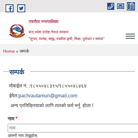
Skip to main content
पचरौता नगरपालिका
बारा,मधेश प्रदेश,नेपाल सरकार
"सुन्दर, स्वच्छ, समृद्व, पचरौता:कृषी, शिक्षा, पुर्वाधार र सम्पदा"
You are here
Home
» सम्पर्क
सम्पर्क
मोबाईल नं. :९८५५०४८३९५/९८५५०४८४६४
ईमेल:
pachrautamun@gmail.com
अन्य प्रतिक्रियाको लागि तलको फर्म भर्नु होला !
नाम
*
आफ्नो नाम लेख्नुहोस्